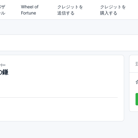
バザ
Wheel of
クレジットを
クレジットを
ール
Fortune
送信する
購入する
バー
の鎌