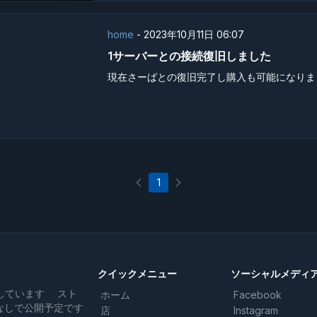
home
-
2023年10月11日 06:07
1サーバーとの接続復旧しました
現在さーばとの復旧完了し購入も可能になりました
1
クイックメニュー
ソーシャルメディ
しています スト
ホーム
Facebook
なしで公開予定です
店
Instagram