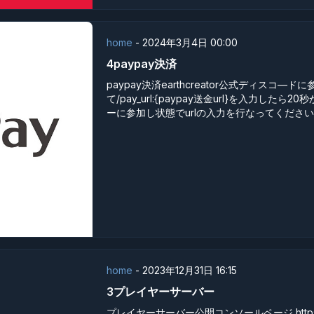
home
-
2024年3月4日 00:00
4paypay決済
paypay決済earthcreator公式ディスコ―
て/pay_url:{paypay送金url}を入力し
ーに参加し状態でurlの入力を行なってください..
home
-
2023年12月31日 16:15
3プレイヤーサーバー
プレイヤーサーバー公開コンソールページ https://