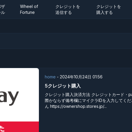
バザ
Wheel of
クレジットを
クレジットを
ール
Fortune
送信する
購入する
home
-
2024年10月24日 01:56
5クレジット購入
クレジット購入決済方法 クレジットカード・pay
際かならず備考欄にマイクラIDを入力してく
ん https://ownershop.stores.jp/...