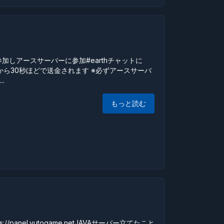
ドに参加しアースサーバーに参加#earthチャットに
たら20秒から30秒ほどで送金されます ※必ずアースサーバ
.
もっと読む
panel.yutogame.netJAVAサーバー立てたこと