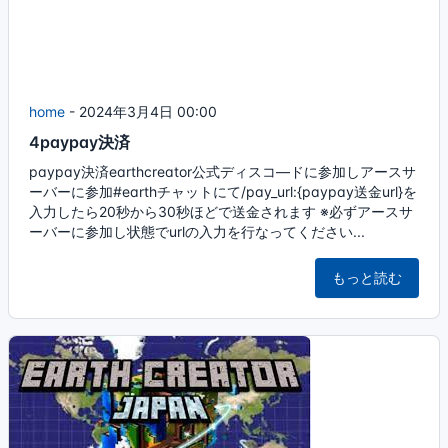
home
-
2024年3月4日 00:00
4paypay決済
paypay決済earthcreator公式ディスコ―ドに参加しアースサ
ーバーに参加#earthチャットにて/pay_url:{paypay送金url}を
入力したら20秒から30秒ほどで送金されます ※必ずアースサ
ーバーに参加し状態でurlの入力を行なってください...
もっと読む